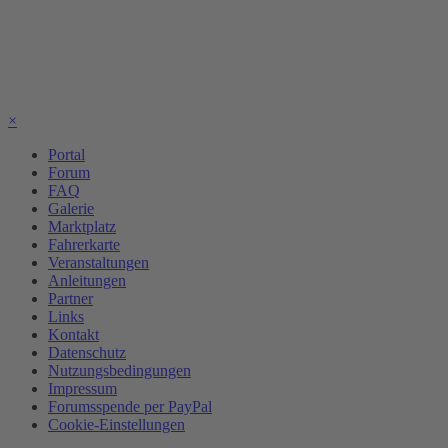
×
Portal
Forum
FAQ
Galerie
Marktplatz
Fahrerkarte
Veranstaltungen
Anleitungen
Partner
Links
Kontakt
Datenschutz
Nutzungsbedingungen
Impressum
Forumsspende per PayPal
Cookie-Einstellungen