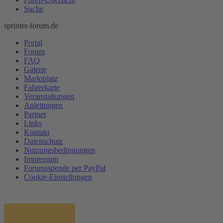
Suche
sprinter-forum.de
Portal
Forum
FAQ
Galerie
Marktplatz
Fahrerkarte
Veranstaltungen
Anleitungen
Partner
Links
Kontakt
Datenschutz
Nutzungsbedingungen
Impressum
Forumsspende per PayPal
Cookie-Einstellungen