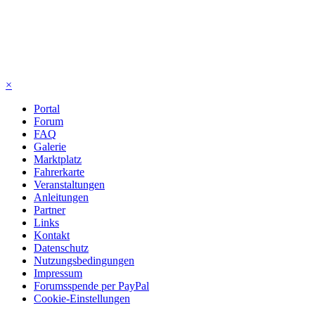
×
Portal
Forum
FAQ
Galerie
Marktplatz
Fahrerkarte
Veranstaltungen
Anleitungen
Partner
Links
Kontakt
Datenschutz
Nutzungsbedingungen
Impressum
Forumsspende per PayPal
Cookie-Einstellungen