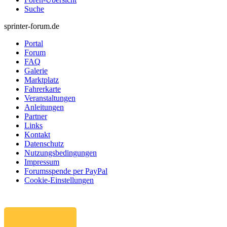
Suche
sprinter-forum.de
Portal
Forum
FAQ
Galerie
Marktplatz
Fahrerkarte
Veranstaltungen
Anleitungen
Partner
Links
Kontakt
Datenschutz
Nutzungsbedingungen
Impressum
Forumsspende per PayPal
Cookie-Einstellungen