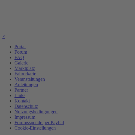
×
Portal
Forum
FAQ
Galerie
Marktplatz
Fahrerkarte
Veranstaltungen
Anleitungen
Partner
Links
Kontakt
Datenschutz
Nutzungsbedingungen
Impressum
Forumsspende per PayPal
Cookie-Einstellungen