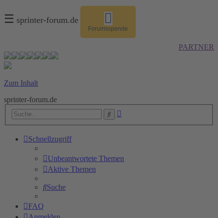
☰
sprinter-forum.de
Forumsspende
PARTNER
Zum Inhalt
sprinter-forum.de
Erweiterte
Suche
Suche
Schnellzugriff
Unbeantwortete Themen
Aktive Themen
Suche
FAQ
Anmelden