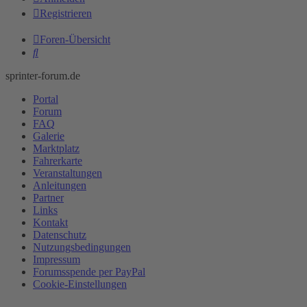
Registrieren
Foren-Übersicht
Suche
sprinter-forum.de
Portal
Forum
FAQ
Galerie
Marktplatz
Fahrerkarte
Veranstaltungen
Anleitungen
Partner
Links
Kontakt
Datenschutz
Nutzungsbedingungen
Impressum
Forumsspende per PayPal
Cookie-Einstellungen