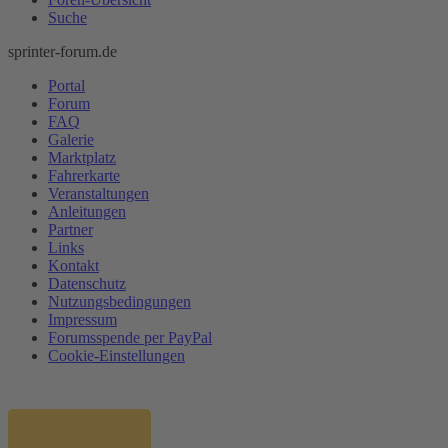
Suche
sprinter-forum.de
Portal
Forum
FAQ
Galerie
Marktplatz
Fahrerkarte
Veranstaltungen
Anleitungen
Partner
Links
Kontakt
Datenschutz
Nutzungsbedingungen
Impressum
Forumsspende per PayPal
Cookie-Einstellungen