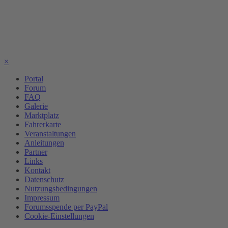
×
Portal
Forum
FAQ
Galerie
Marktplatz
Fahrerkarte
Veranstaltungen
Anleitungen
Partner
Links
Kontakt
Datenschutz
Nutzungsbedingungen
Impressum
Forumsspende per PayPal
Cookie-Einstellungen