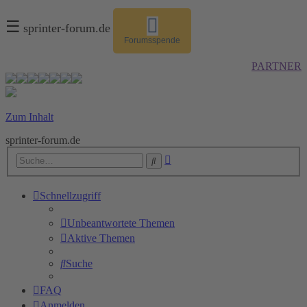
☰
sprinter-forum.de
Forumsspende
PARTNER
Zum Inhalt
sprinter-forum.de
Erweiterte
Suche
Suche
Schnellzugriff
Unbeantwortete Themen
Aktive Themen
Suche
FAQ
Anmelden