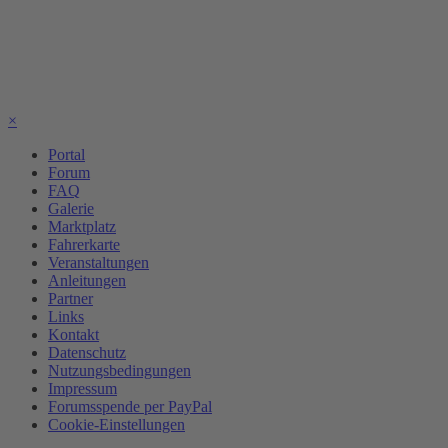
×
Portal
Forum
FAQ
Galerie
Marktplatz
Fahrerkarte
Veranstaltungen
Anleitungen
Partner
Links
Kontakt
Datenschutz
Nutzungsbedingungen
Impressum
Forumsspende per PayPal
Cookie-Einstellungen