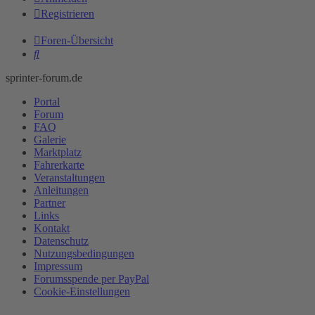
Registrieren
Foren-Übersicht
Suche
sprinter-forum.de
Portal
Forum
FAQ
Galerie
Marktplatz
Fahrerkarte
Veranstaltungen
Anleitungen
Partner
Links
Kontakt
Datenschutz
Nutzungsbedingungen
Impressum
Forumsspende per PayPal
Cookie-Einstellungen