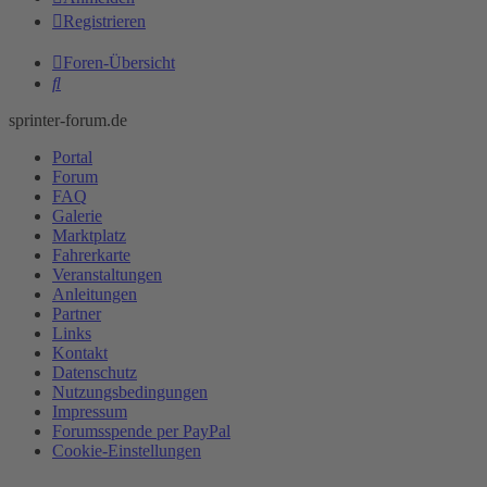
Registrieren
Foren-Übersicht
Suche
sprinter-forum.de
Portal
Forum
FAQ
Galerie
Marktplatz
Fahrerkarte
Veranstaltungen
Anleitungen
Partner
Links
Kontakt
Datenschutz
Nutzungsbedingungen
Impressum
Forumsspende per PayPal
Cookie-Einstellungen