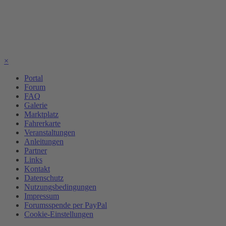
×
Portal
Forum
FAQ
Galerie
Marktplatz
Fahrerkarte
Veranstaltungen
Anleitungen
Partner
Links
Kontakt
Datenschutz
Nutzungsbedingungen
Impressum
Forumsspende per PayPal
Cookie-Einstellungen