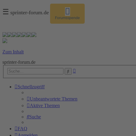
☰
sprinter-forum.de
Forumsspende
Zum Inhalt
sprinter-forum.de
Erweiterte
Suche
Suche
Schnellzugriff
Unbeantwortete Themen
Aktive Themen
Suche
FAQ
Anmelden