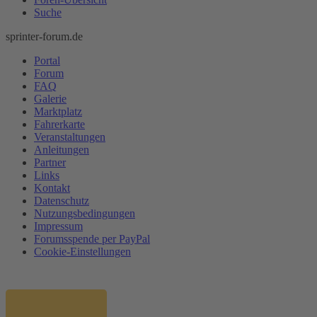
Suche
sprinter-forum.de
Portal
Forum
FAQ
Galerie
Marktplatz
Fahrerkarte
Veranstaltungen
Anleitungen
Partner
Links
Kontakt
Datenschutz
Nutzungsbedingungen
Impressum
Forumsspende per PayPal
Cookie-Einstellungen