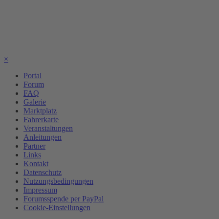
×
Portal
Forum
FAQ
Galerie
Marktplatz
Fahrerkarte
Veranstaltungen
Anleitungen
Partner
Links
Kontakt
Datenschutz
Nutzungsbedingungen
Impressum
Forumsspende per PayPal
Cookie-Einstellungen