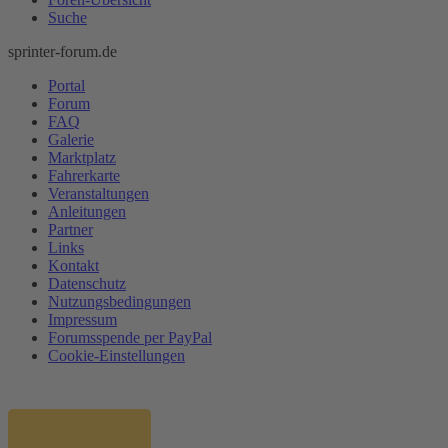
Suche
sprinter-forum.de
Portal
Forum
FAQ
Galerie
Marktplatz
Fahrerkarte
Veranstaltungen
Anleitungen
Partner
Links
Kontakt
Datenschutz
Nutzungsbedingungen
Impressum
Forumsspende per PayPal
Cookie-Einstellungen