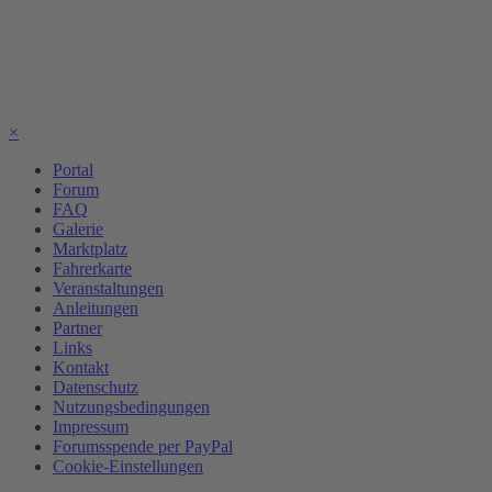
×
Portal
Forum
FAQ
Galerie
Marktplatz
Fahrerkarte
Veranstaltungen
Anleitungen
Partner
Links
Kontakt
Datenschutz
Nutzungsbedingungen
Impressum
Forumsspende per PayPal
Cookie-Einstellungen