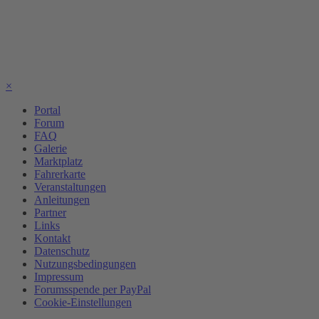
×
Portal
Forum
FAQ
Galerie
Marktplatz
Fahrerkarte
Veranstaltungen
Anleitungen
Partner
Links
Kontakt
Datenschutz
Nutzungsbedingungen
Impressum
Forumsspende per PayPal
Cookie-Einstellungen