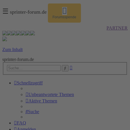
☰
sprinter-forum.de
Forumsspende
PARTNER
Zum Inhalt
sprinter-forum.de
Erweiterte
Suche
Suche
Schnellzugriff
Unbeantwortete Themen
Aktive Themen
Suche
FAQ
Anmelden