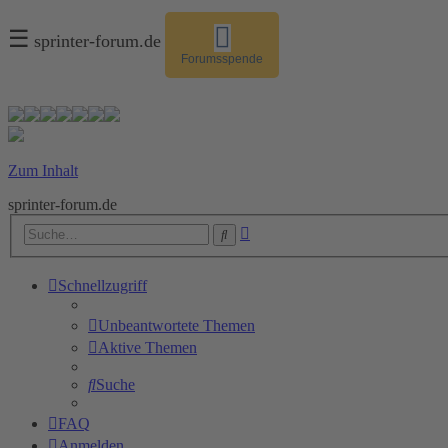
☰
sprinter-forum.de
Forumsspende
Zum Inhalt
sprinter-forum.de
Erweiterte
Suche
Suche
Schnellzugriff
Unbeantwortete Themen
Aktive Themen
Suche
FAQ
Anmelden