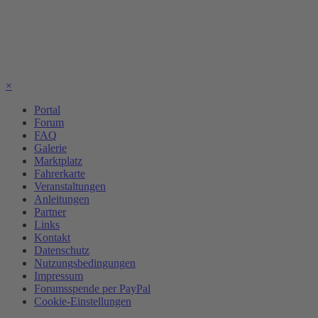
×
Portal
Forum
FAQ
Galerie
Marktplatz
Fahrerkarte
Veranstaltungen
Anleitungen
Partner
Links
Kontakt
Datenschutz
Nutzungsbedingungen
Impressum
Forumsspende per PayPal
Cookie-Einstellungen