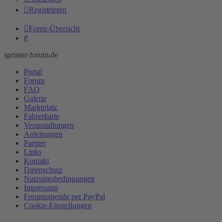
Registrieren
Foren-Übersicht
Suche
sprinter-forum.de
Portal
Forum
FAQ
Galerie
Marktplatz
Fahrerkarte
Veranstaltungen
Anleitungen
Partner
Links
Kontakt
Datenschutz
Nutzungsbedingungen
Impressum
Forumsspende per PayPal
Cookie-Einstellungen