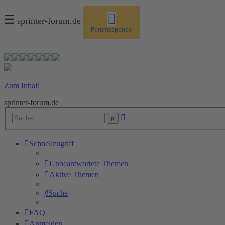
☰
sprinter-forum.de
Forumsspende
Zum Inhalt
sprinter-forum.de
Erweiterte
Suche
Suche
Schnellzugriff
Unbeantwortete Themen
Aktive Themen
Suche
FAQ
Anmelden