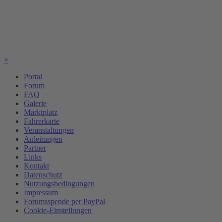
×
Portal
Forum
FAQ
Galerie
Marktplatz
Fahrerkarte
Veranstaltungen
Anleitungen
Partner
Links
Kontakt
Datenschutz
Nutzungsbedingungen
Impressum
Forumsspende per PayPal
Cookie-Einstellungen