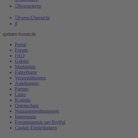
Registrieren
Foren-Übersicht
Suche
sprinter-forum.de
Portal
Forum
FAQ
Galerie
Marktplatz
Fahrerkarte
Veranstaltungen
Anleitungen
Partner
Links
Kontakt
Datenschutz
Nutzungsbedingungen
Impressum
Forumsspende per PayPal
Cookie-Einstellungen