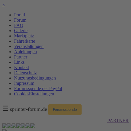
×
Portal
Forum
FAQ
Galerie
Marktplatz
Fahrerkarte
Veranstaltungen
Anleitungen
Partner
Links
Kontakt
Datenschutz
Nutzungsbedingungen
Impressum
Forumsspende per PayPal
Cookie-Einstellungen
☰
sprinter-forum.de
Forumsspende
PARTNER