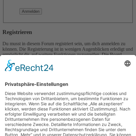
Registrieren
Du musst in diesem Forum registriert sein, um dich anmelden zu
können. Die Registrierung ist in wenigen Augenblicken erledigt und
ermöglicht dir, auf weitere Funktionen zuzugreifen. Die Board-
Administration kann registrierten Benutzern auch zusätzliche
Berechtigungen zuweisen. Beachte bitte unsere
Nutzungsbedingungen und die verwandten Regelungen, bevor du
dich registrierst. Bitte beachte auch die jeweiligen Forenregeln,
wenn du dich in diesem Board bewegst.
Nutzungsbedingungen
|
Datenschutzerklärung
Registrieren
Foren-Übersicht
Alle Zeiten sind
UTC+02:00
Alle Cookies löschen