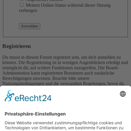
Meinen Online-Status während dieser Sitzung
verbergen
Registrieren
Du musst in diesem Forum registriert sein, um dich anmelden zu
können. Die Registrierung ist in wenigen Augenblicken erledigt und
ermöglicht dir, auf weitere Funktionen zuzugreifen. Die Board-
Administration kann registrierten Benutzern auch zusätzliche
Berechtigungen zuweisen. Beachte bitte unsere
Nutzungsbedingungen und die verwandten Regelungen, bevor du
dich registrierst. Bitte beachte auch die jeweiligen Forenregeln,
wenn du dich in diesem Board bewegst.
Nutzungsbedingungen
|
Datenschutzerklärung
Registrieren
Foren-Übersicht