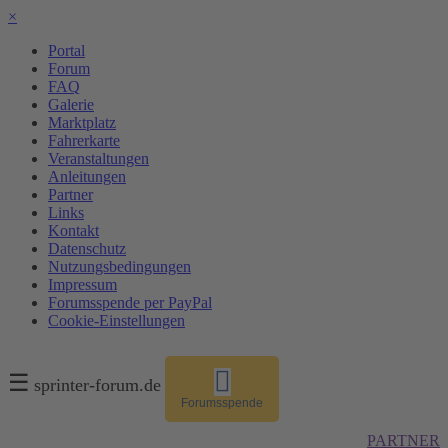
×
Portal
Forum
FAQ
Galerie
Marktplatz
Fahrerkarte
Veranstaltungen
Anleitungen
Partner
Links
Kontakt
Datenschutz
Nutzungsbedingungen
Impressum
Forumsspende per PayPal
Cookie-Einstellungen
☰
sprinter-forum.de
Forumsspende
PARTNER