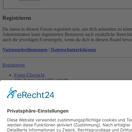
Registrieren
Du musst in diesem Forum registriert sein, um dich anmelden zu könne
Administration kann registrierten Benutzern auch zusätzliche Berech
auch die jeweiligen Forenregeln, wenn du dich in diesem Board bewe
Nutzungsbedingungen
|
Datenschutzerklärung
Registrieren
Foren-Übersicht
Alle Zeiten sind
UTC+02:00
Alle Cookies löschen
Powered by
phpBB
® Forum Software © phpBB Limited
Deutsche Übersetzung durch
phpBB.de
Cookie-Einstellungen
| Impressum
| Kontakt
Datenschutz
|
Nutzungsbedingungen