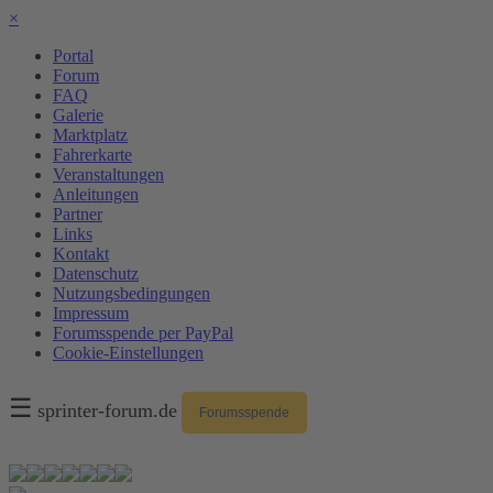
×
Portal
Forum
FAQ
Galerie
Marktplatz
Fahrerkarte
Veranstaltungen
Anleitungen
Partner
Links
Kontakt
Datenschutz
Nutzungsbedingungen
Impressum
Forumsspende per PayPal
Cookie-Einstellungen
☰
sprinter-forum.de
Forumsspende