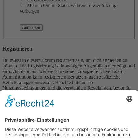
Meinen Online-Status während dieser Sitzung
verbergen
Registrieren
Du musst in diesem Forum registriert sein, um dich anmelden zu
können. Die Registrierung ist in wenigen Augenblicken erledigt und
ermöglicht dir, auf weitere Funktionen zuzugreifen. Die Board-
Administration kann registrierten Benutzern auch zusätzliche
Berechtigungen zuweisen. Beachte bitte unsere
Nutzungsbedingungen und die verwandten Regelungen, bevor du
dich registrierst. Bitte beachte auch die jeweiligen Forenregeln,
wenn du dich in diesem Board bewegst.
Nutzungsbedingungen
|
Datenschutzerklärung
Registrieren
Foren-Übersicht