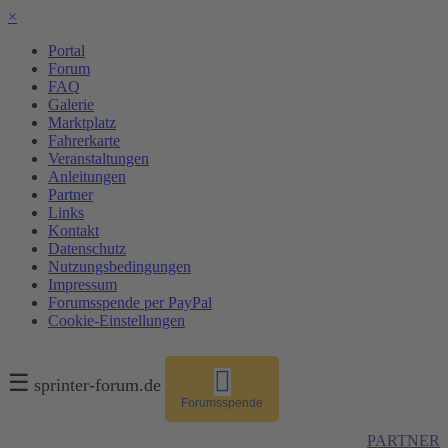
×
Portal
Forum
FAQ
Galerie
Marktplatz
Fahrerkarte
Veranstaltungen
Anleitungen
Partner
Links
Kontakt
Datenschutz
Nutzungsbedingungen
Impressum
Forumsspende per PayPal
Cookie-Einstellungen
☰
sprinter-forum.de
Forumsspende
PARTNER