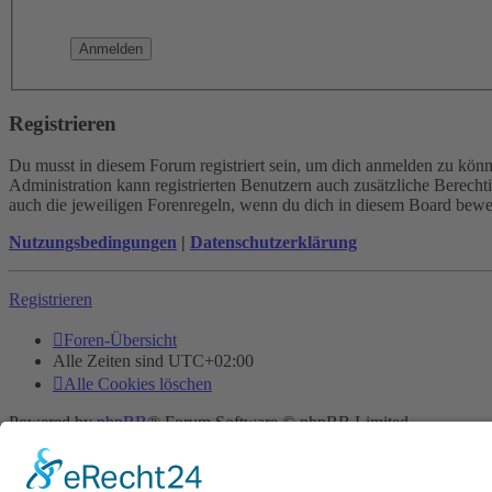
Registrieren
Du musst in diesem Forum registriert sein, um dich anmelden zu könne
Administration kann registrierten Benutzern auch zusätzliche Berech
auch die jeweiligen Forenregeln, wenn du dich in diesem Board bewe
Nutzungsbedingungen
|
Datenschutzerklärung
Registrieren
Foren-Übersicht
Alle Zeiten sind
UTC+02:00
Alle Cookies löschen
Powered by
phpBB
® Forum Software © phpBB Limited
Deutsche Übersetzung durch
phpBB.de