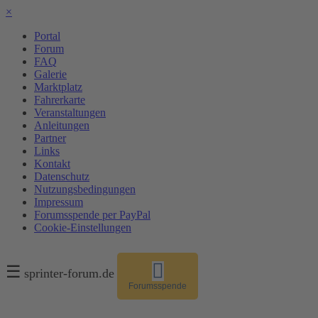
×
Portal
Forum
FAQ
Galerie
Marktplatz
Fahrerkarte
Veranstaltungen
Anleitungen
Partner
Links
Kontakt
Datenschutz
Nutzungsbedingungen
Impressum
Forumsspende per PayPal
Cookie-Einstellungen
☰
sprinter-forum.de
Forumsspende