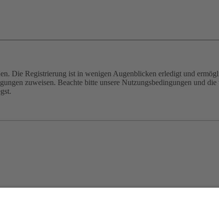
n. Die Registrierung ist in wenigen Augenblicken erledigt und ermögli
tigungen zuweisen. Beachte bitte unsere Nutzungsbedingungen und die v
gst.