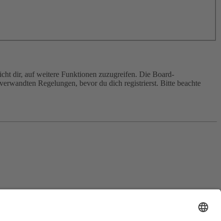
cht dir, auf weitere Funktionen zuzugreifen. Die Board-
erwandten Regelungen, bevor du dich registrierst. Bitte beachte