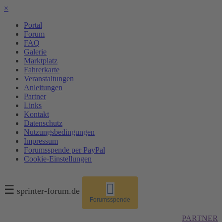
×
Portal
Forum
FAQ
Galerie
Marktplatz
Fahrerkarte
Veranstaltungen
Anleitungen
Partner
Links
Kontakt
Datenschutz
Nutzungsbedingungen
Impressum
Forumsspende per PayPal
Cookie-Einstellungen
☰
sprinter-forum.de
Forumsspende
PARTNER