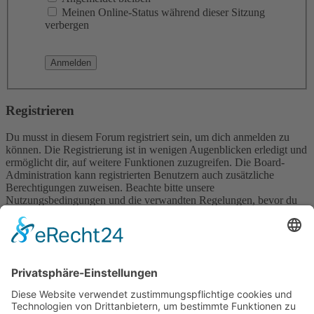
Meinen Online-Status während dieser Sitzung
verbergen
Registrieren
Du musst in diesem Forum registriert sein, um dich anmelden zu
können. Die Registrierung ist in wenigen Augenblicken erledigt und
ermöglicht dir, auf weitere Funktionen zuzugreifen. Die Board-
Administration kann registrierten Benutzern auch zusätzliche
Berechtigungen zuweisen. Beachte bitte unsere
Nutzungsbedingungen und die verwandten Regelungen, bevor du
dich registrierst. Bitte beachte auch die jeweiligen Forenregeln,
wenn du dich in diesem Board bewegst.
Nutzungsbedingungen
|
Datenschutzerklärung
Registrieren
Foren-Übersicht