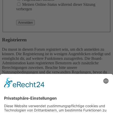
Meinen Online-Status während dieser Sitzung
verbergen
Registrieren
Du musst in diesem Forum registriert sein, um dich anmelden zu
können. Die Registrierung ist in wenigen Augenblicken erledigt und
ermöglicht dir, auf weitere Funktionen zuzugreifen. Die Board-
Administration kann registrierten Benutzern auch zusätzliche
Berechtigungen zuweisen. Beachte bitte unsere
Nutzungsbedingungen und die verwandten Regelungen, bevor du
dich registrierst. Bitte beachte auch die jeweiligen Forenregeln,
wenn du dich in diesem Board bewegst.
Nutzungsbedingungen
|
Datenschutzerklärung
Registrieren
Foren-Übersicht