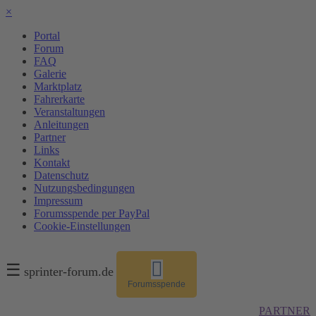
×
Portal
Forum
FAQ
Galerie
Marktplatz
Fahrerkarte
Veranstaltungen
Anleitungen
Partner
Links
Kontakt
Datenschutz
Nutzungsbedingungen
Impressum
Forumsspende per PayPal
Cookie-Einstellungen
☰
sprinter-forum.de
Forumsspende
PARTNER