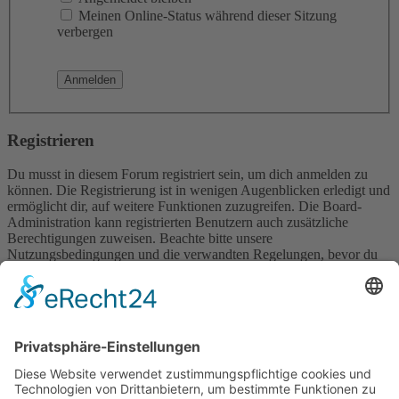
Meinen Online-Status während dieser Sitzung
verbergen
Registrieren
Du musst in diesem Forum registriert sein, um dich anmelden zu
können. Die Registrierung ist in wenigen Augenblicken erledigt und
ermöglicht dir, auf weitere Funktionen zuzugreifen. Die Board-
Administration kann registrierten Benutzern auch zusätzliche
Berechtigungen zuweisen. Beachte bitte unsere
Nutzungsbedingungen und die verwandten Regelungen, bevor du
dich registrierst. Bitte beachte auch die jeweiligen Forenregeln,
wenn du dich in diesem Board bewegst.
Nutzungsbedingungen
|
Datenschutzerklärung
Registrieren
Foren-Übersicht