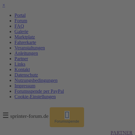
×
Portal
Forum
FAQ
Galerie
Marktplatz
Fahrerkarte
Veranstaltungen
Anleitungen
Partner
Links
Kontakt
Datenschutz
Nutzungsbedingungen
Impressum
Forumsspende per PayPal
Cookie-Einstellungen
☰
sprinter-forum.de
Forumsspende
PARTNER