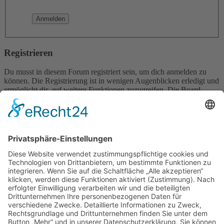
Registrieren
Du musst in diesem Forum registriert sein, um dich anmelden zu
können. Die Registrierung ist in wenigen Augenblicken erledigt und
ermöglicht dir, auf weitere Funktionen zuzugreifen. Die Board-
Administration kann registrierten Benutzern auch zusätzliche
Berechtigungen zuweisen. Beachte bitte unsere
Nutzungsbedingungen und die verwandten Regelungen, bevor du
dich registrierst. Bitte beachte auch die jeweiligen Forenregeln,
wenn du dich in diesem Board bewegst.
Nutzungsbedingungen
|
Datenschutzerklärung
Registrieren
Foren-Übersicht
Alle Zeiten sind
UTC+02:00
Alle Cookies löschen