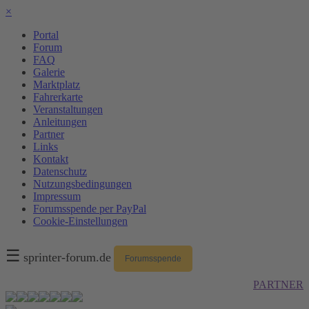
×
Portal
Forum
FAQ
Galerie
Marktplatz
Fahrerkarte
Veranstaltungen
Anleitungen
Partner
Links
Kontakt
Datenschutz
Nutzungsbedingungen
Impressum
Forumsspende per PayPal
Cookie-Einstellungen
☰
sprinter-forum.de
Forumsspende
PARTNER