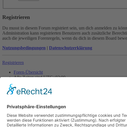
Registrieren
Du musst in diesem Forum registriert sein, um dich anmelden zu könne
Administration kann registrierten Benutzern auch zusätzliche Berech
auch die jeweiligen Forenregeln, wenn du dich in diesem Board bewe
Nutzungsbedingungen
|
Datenschutzerklärung
Registrieren
Foren-Übersicht
Alle Zeiten sind
UTC+02:00
Alle Cookies löschen
Powered by
phpBB
® Forum Software © phpBB Limited
Deutsche Übersetzung durch
phpBB.de
Cookie-Einstellungen
| Impressum
| Kontakt
Datenschutz
|
Nutzungsbedingungen