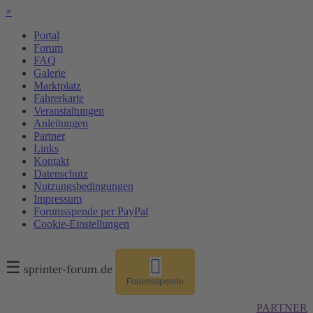
×
Portal
Forum
FAQ
Galerie
Marktplatz
Fahrerkarte
Veranstaltungen
Anleitungen
Partner
Links
Kontakt
Datenschutz
Nutzungsbedingungen
Impressum
Forumsspende per PayPal
Cookie-Einstellungen
☰
sprinter-forum.de
Forumsspende
PARTNER