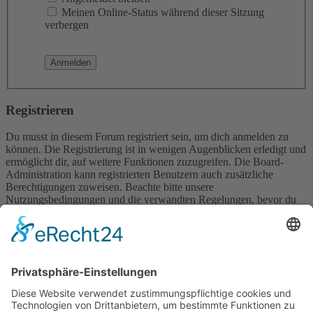
Meinen Online-Status während dieser Sitzung
verbergen
Registrieren
Du musst in diesem Forum registriert sein, um dich anmelden zu
können. Die Registrierung ist in wenigen Augenblicken erledigt und
ermöglicht dir, auf weitere Funktionen zuzugreifen. Die Board-
Administration kann registrierten Benutzern auch zusätzliche
Berechtigungen zuweisen. Beachte bitte unsere
Nutzungsbedingungen und die verwandten Regelungen, bevor du
dich registrierst. Bitte beachte auch die jeweiligen Forenregeln,
wenn du dich in diesem Board bewegst.
Nutzungsbedingungen
|
Datenschutzerklärung
Registrieren
Foren-Übersicht