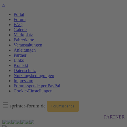
×
Portal
Forum
FAQ
Galerie
Marktplatz
Fahrerkarte
Veranstaltungen
Anleitungen
Partner
Links
Kontakt
Datenschutz
Nutzungsbedingungen
Impressum
Forumsspende per PayPal
Cookie-Einstellungen
☰
sprinter-forum.de
Forumsspende
PARTNER