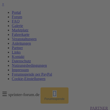
×
Portal
Forum
FAQ
Galerie
Marktplatz
Fahrerkarte
Veranstaltungen
Anleitungen
Partner
Links
Kontakt
Datenschutz
Nutzungsbedingungen
Impressum
Forumsspende per PayPal
Cookie-Einstellungen
☰
sprinter-forum.de
Forumsspende
PARTNER