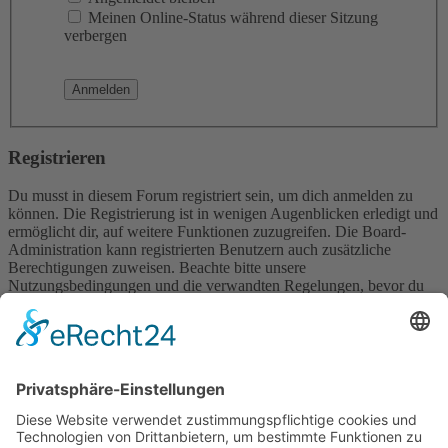
Meinen Online-Status während dieser Sitzung
verbergen
Registrieren
Du musst in diesem Forum registriert sein, um dich anmelden zu
können. Die Registrierung ist in wenigen Augenblicken erledigt und
ermöglicht dir, auf weitere Funktionen zuzugreifen. Die Board-
Administration kann registrierten Benutzern auch zusätzliche
Berechtigungen zuweisen. Beachte bitte unsere
Nutzungsbedingungen und die verwandten Regelungen, bevor du
dich registrierst. Bitte beachte auch die jeweiligen Forenregeln,
wenn du dich in diesem Board bewegst.
Nutzungsbedingungen
|
Datenschutzerklärung
Registrieren
Foren-Übersicht