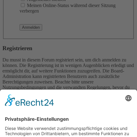
Meinen Online-Status während dieser Sitzung
verbergen
Registrieren
Du musst in diesem Forum registriert sein, um dich anmelden zu
können. Die Registrierung ist in wenigen Augenblicken erledigt und
ermöglicht dir, auf weitere Funktionen zuzugreifen. Die Board-
Administration kann registrierten Benutzern auch zusätzliche
Berechtigungen zuweisen. Beachte bitte unsere
Nutzungsbedingungen und die verwandten Regelungen, bevor du
dich registrierst. Bitte beachte auch die jeweiligen Forenregeln,
wenn du dich in diesem Board bewegst.
Nutzungsbedingungen
|
Datenschutzerklärung
Registrieren
Foren-Übersicht