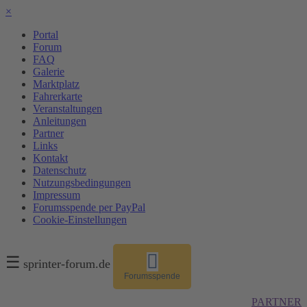
×
Portal
Forum
FAQ
Galerie
Marktplatz
Fahrerkarte
Veranstaltungen
Anleitungen
Partner
Links
Kontakt
Datenschutz
Nutzungsbedingungen
Impressum
Forumsspende per PayPal
Cookie-Einstellungen
☰
sprinter-forum.de
Forumsspende
PARTNER