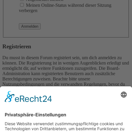
Meinen Online-Status während dieser Sitzung
verbergen
Registrieren
Du musst in diesem Forum registriert sein, um dich anmelden zu
können. Die Registrierung ist in wenigen Augenblicken erledigt und
ermöglicht dir, auf weitere Funktionen zuzugreifen. Die Board-
Administration kann registrierten Benutzern auch zusätzliche
Berechtigungen zuweisen. Beachte bitte unsere
Nutzungsbedingungen und die verwandten Regelungen, bevor du
dich registrierst. Bitte beachte auch die jeweiligen Forenregeln,
wenn du dich in diesem Board bewegst.
Nutzungsbedingungen
|
Datenschutzerklärung
Registrieren
Foren-Übersicht