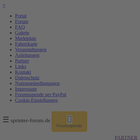
×
Portal
Forum
FAQ
Galerie
Marktplatz
Fahrerkarte
Veranstaltungen
Anleitungen
Partner
Links
Kontakt
Datenschutz
Nutzungsbedingungen
Impressum
Forumsspende per PayPal
Cookie-Einstellungen
☰
sprinter-forum.de
Forumsspende
PARTNER