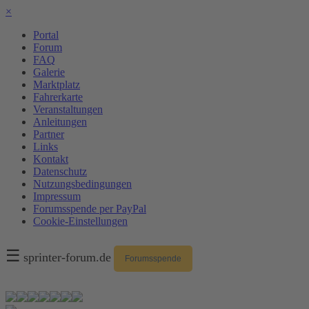
×
Portal
Forum
FAQ
Galerie
Marktplatz
Fahrerkarte
Veranstaltungen
Anleitungen
Partner
Links
Kontakt
Datenschutz
Nutzungsbedingungen
Impressum
Forumsspende per PayPal
Cookie-Einstellungen
☰
sprinter-forum.de
Forumsspende