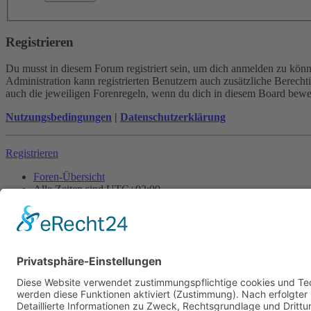
Registrieren
Du musst in diesem Forum registriert sein, um dich anmelden zu könne
Administration kann registrierten Benutzern auch zusätzliche Berech
auch die jeweiligen Forenregeln, wenn du dich in diesem Board bewe
Nutzungsbedingungen
|
Datenschutzerklärung
Registrieren
Foren-Übersicht
Alle Zeiten sind
UTC+02:00
Alle Cookies löschen
Powered by
phpBB
® Forum Software © phpBB Limited
Deutsche Übersetzung durch
phpBB.de
Cookie-Einstellungen
| Impressum
| Kontakt
Datenschutz
|
Nutzungsbedingungen