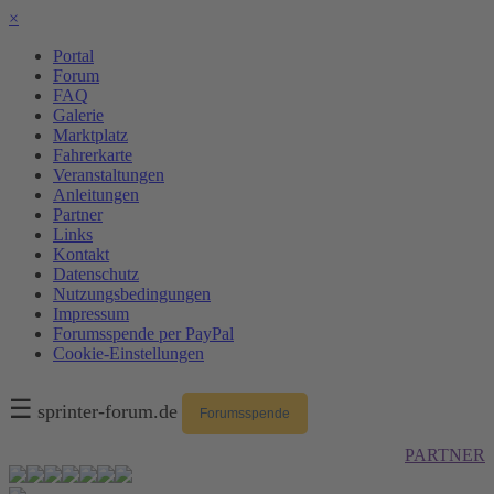
×
Portal
Forum
FAQ
Galerie
Marktplatz
Fahrerkarte
Veranstaltungen
Anleitungen
Partner
Links
Kontakt
Datenschutz
Nutzungsbedingungen
Impressum
Forumsspende per PayPal
Cookie-Einstellungen
☰
sprinter-forum.de
Forumsspende
PARTNER