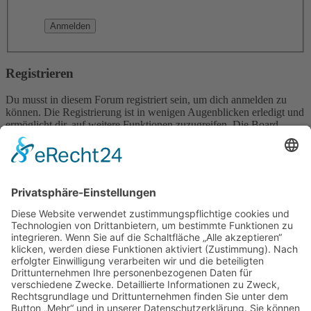
Registrieren
Du musst in diesem Forum registriert sein, um dich anmelden zu
können. Die Registrierung ist in wenigen Augenblicken erledigt und
ermöglicht dir, auf weitere Funktionen zuzugreifen. Die Board-
Administration kann registrierten Benutzern auch zusätzliche
Berechtigungen zuweisen. Beachte bitte unsere
Nutzungsbedingungen und die verwandten Regelungen, bevor du
dich registrierst. Bitte beachte auch die jeweiligen Forenregeln,
wenn du dich in diesem Board bewegst.
Nutzungsbedingungen
|
Datenschutzerklärung
Registrieren
Foren-Übersicht
Alle Zeiten sind
UTC+02:00
Alle Cookies löschen