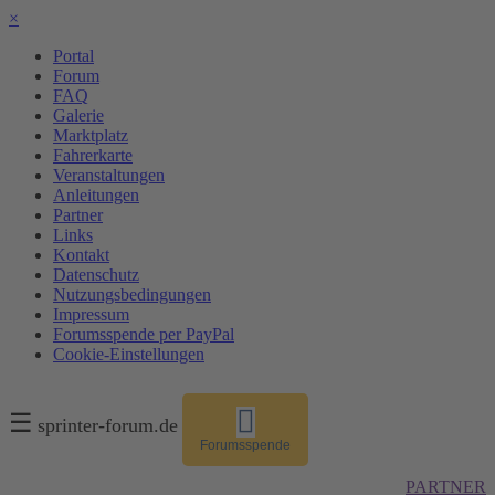
×
Portal
Forum
FAQ
Galerie
Marktplatz
Fahrerkarte
Veranstaltungen
Anleitungen
Partner
Links
Kontakt
Datenschutz
Nutzungsbedingungen
Impressum
Forumsspende per PayPal
Cookie-Einstellungen
☰
sprinter-forum.de
Forumsspende
PARTNER