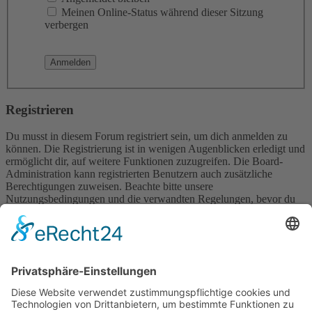
Meinen Online-Status während dieser Sitzung
verbergen
Registrieren
Du musst in diesem Forum registriert sein, um dich anmelden zu
können. Die Registrierung ist in wenigen Augenblicken erledigt und
ermöglicht dir, auf weitere Funktionen zuzugreifen. Die Board-
Administration kann registrierten Benutzern auch zusätzliche
Berechtigungen zuweisen. Beachte bitte unsere
Nutzungsbedingungen und die verwandten Regelungen, bevor du
dich registrierst. Bitte beachte auch die jeweiligen Forenregeln,
wenn du dich in diesem Board bewegst.
Nutzungsbedingungen
|
Datenschutzerklärung
Registrieren
Foren-Übersicht