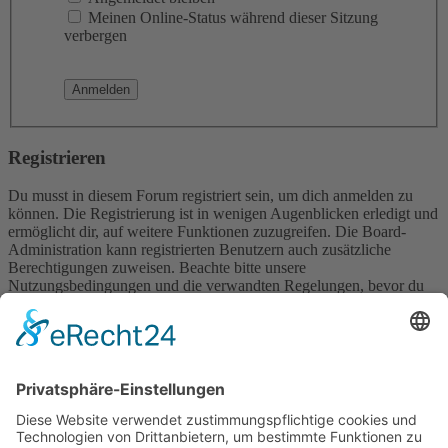
Meinen Online-Status während dieser Sitzung
verbergen
Registrieren
Du musst in diesem Forum registriert sein, um dich anmelden zu
können. Die Registrierung ist in wenigen Augenblicken erledigt und
ermöglicht dir, auf weitere Funktionen zuzugreifen. Die Board-
Administration kann registrierten Benutzern auch zusätzliche
Berechtigungen zuweisen. Beachte bitte unsere
Nutzungsbedingungen und die verwandten Regelungen, bevor du
dich registrierst. Bitte beachte auch die jeweiligen Forenregeln,
wenn du dich in diesem Board bewegst.
Nutzungsbedingungen
|
Datenschutzerklärung
Registrieren
Foren-Übersicht