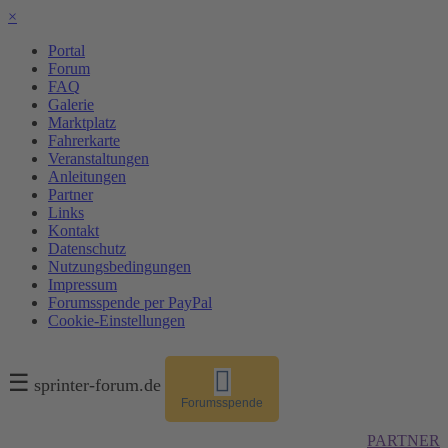
×
Portal
Forum
FAQ
Galerie
Marktplatz
Fahrerkarte
Veranstaltungen
Anleitungen
Partner
Links
Kontakt
Datenschutz
Nutzungsbedingungen
Impressum
Forumsspende per PayPal
Cookie-Einstellungen
☰
sprinter-forum.de
Forumsspende
PARTNER