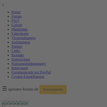
×
Portal
Forum
FAQ
Galerie
Marktplatz
Fahrerkarte
Veranstaltungen
Anleitungen
Partner
Links
Kontakt
Datenschutz
Nutzungsbedingungen
Impressum
Forumsspende per PayPal
Cookie-Einstellungen
☰
sprinter-forum.de
Forumsspende