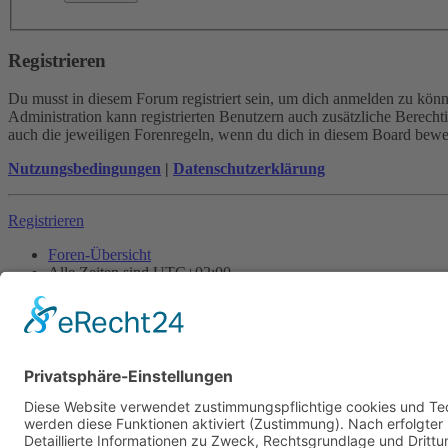
Registrieren
Du musst in diesem Forum registriert sein, um dich anmelden zu könne
Administration kann registrierten Benutzern auch zusätzliche Berech
auch die jeweiligen Forenregeln, wenn du dich in diesem Board bewe
Nutzungsbedingungen
|
Datenschutzerklärung
Registrieren
Foren-Übersicht
Alle Zeiten sind
UTC+02:00
Alle Cookies löschen
Powered by
phpBB
® Forum Software © phpBB Limited
Deutsche Übersetzung durch
phpBB.de
Cookie-Einstellungen
| Impressum
| Kontakt
Datenschutz
|
Nutzungsbedingungen