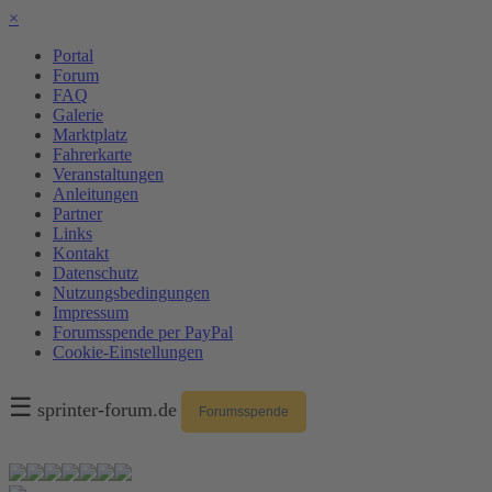
×
Portal
Forum
FAQ
Galerie
Marktplatz
Fahrerkarte
Veranstaltungen
Anleitungen
Partner
Links
Kontakt
Datenschutz
Nutzungsbedingungen
Impressum
Forumsspende per PayPal
Cookie-Einstellungen
☰
sprinter-forum.de
Forumsspende