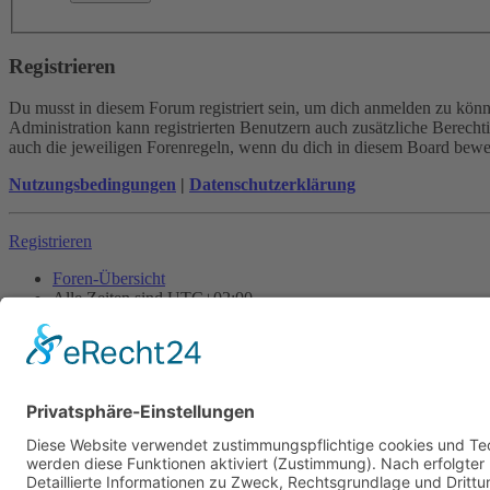
Registrieren
Du musst in diesem Forum registriert sein, um dich anmelden zu könne
Administration kann registrierten Benutzern auch zusätzliche Berech
auch die jeweiligen Forenregeln, wenn du dich in diesem Board bewe
Nutzungsbedingungen
|
Datenschutzerklärung
Registrieren
Foren-Übersicht
Alle Zeiten sind
UTC+02:00
Alle Cookies löschen
Powered by
phpBB
® Forum Software © phpBB Limited
Deutsche Übersetzung durch
phpBB.de
Cookie-Einstellungen
| Impressum
| Kontakt
Datenschutz
|
Nutzungsbedingungen