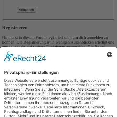
Registrieren
Du musst in diesem Forum registriert sein, um dich anmelden zu
können. Die Registrierung ist in wenigen Augenblicken erledigt und
ermöglicht dir, auf weitere Funktionen zuzugreifen. Die Board-
Administration kann registrierten Benutzern auch zusätzliche
Berechtigungen zuweisen. Beachte bitte unsere
Nutzungsbedingungen und die verwandten Regelungen, bevor du
dich registrierst. Bitte beachte auch die jeweiligen Forenregeln,
wenn du dich in diesem Board bewegst.
Nutzungsbedingungen
|
Datenschutzerklärung
Registrieren
Foren-Übersicht
Alle Zeiten sind
UTC+02:00
Alle Cookies löschen