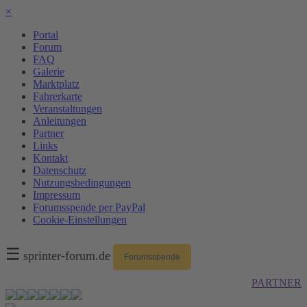
×
Portal
Forum
FAQ
Galerie
Marktplatz
Fahrerkarte
Veranstaltungen
Anleitungen
Partner
Links
Kontakt
Datenschutz
Nutzungsbedingungen
Impressum
Forumsspende per PayPal
Cookie-Einstellungen
☰
sprinter-forum.de
Forumsspende
PARTNER