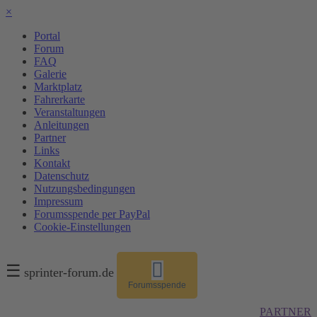
×
Portal
Forum
FAQ
Galerie
Marktplatz
Fahrerkarte
Veranstaltungen
Anleitungen
Partner
Links
Kontakt
Datenschutz
Nutzungsbedingungen
Impressum
Forumsspende per PayPal
Cookie-Einstellungen
☰
sprinter-forum.de
Forumsspende
PARTNER