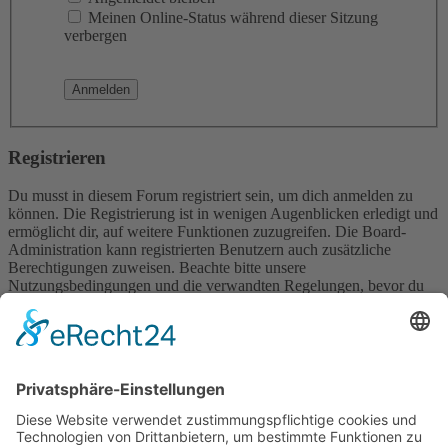
Meinen Online-Status während dieser Sitzung
verbergen
Registrieren
Du musst in diesem Forum registriert sein, um dich anmelden zu
können. Die Registrierung ist in wenigen Augenblicken erledigt und
ermöglicht dir, auf weitere Funktionen zuzugreifen. Die Board-
Administration kann registrierten Benutzern auch zusätzliche
Berechtigungen zuweisen. Beachte bitte unsere
Nutzungsbedingungen und die verwandten Regelungen, bevor du
dich registrierst. Bitte beachte auch die jeweiligen Forenregeln,
wenn du dich in diesem Board bewegst.
Nutzungsbedingungen
|
Datenschutzerklärung
Registrieren
Foren-Übersicht