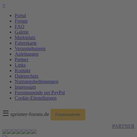
×
Portal
Forum
FAQ
Galerie
Marktplatz
Fahrerkarte
Veranstaltungen
Anleitungen
Partner
Links
Kontakt
Datenschutz
Nutzungsbedingungen
Impressum
Forumsspende per PayPal
Cookie-Einstellungen
☰
sprinter-forum.de
Forumsspende
PARTNER