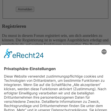
Registrieren
Du musst in diesem Forum registriert sein, um dich anmelden zu
können. Die Registrierung ist in wenigen Augenblicken erledigt und
ermöglicht dir, auf weitere Funktionen zuzugreifen. Die Board-
Administration kann registrierten Benutzern auch zusätzliche
Berechtigungen zuweisen. Beachte bitte unsere
Nutzungsbedingungen und die verwandten Regelungen, bevor du
dich registrierst. Bitte beachte auch die jeweiligen Forenregeln,
wenn du dich in diesem Board bewegst.
Nutzungsbedingungen
|
Datenschutzerklärung
Registrieren
Foren-Übersicht
Alle Zeiten sind
UTC+02:00
Alle Cookies löschen