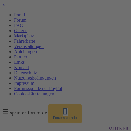
×
Portal
Forum
FAQ
Galerie
Marktplatz
Fahrerkarte
Veranstaltungen
Anleitungen
Partner
Links
Kontakt
Datenschutz
Nutzungsbedingungen
Impressum
Forumsspende per PayPal
Cookie-Einstellungen
☰
sprinter-forum.de
Forumsspende
PARTNER