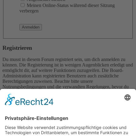
Meinen Online-Status während dieser Sitzung
verbergen
Registrieren
Du musst in diesem Forum registriert sein, um dich anmelden zu
können. Die Registrierung ist in wenigen Augenblicken erledigt und
ermöglicht dir, auf weitere Funktionen zuzugreifen. Die Board-
Administration kann registrierten Benutzern auch zusätzliche
Berechtigungen zuweisen. Beachte bitte unsere
Nutzungsbedingungen und die verwandten Regelungen, bevor du
dich registrierst. Bitte beachte auch die jeweiligen Forenregeln,
wenn du dich in diesem Board bewegst.
Nutzungsbedingungen
|
Datenschutzerklärung
Registrieren
Foren-Übersicht