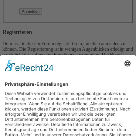
Registrieren
Du musst in diesem Forum registriert sein, um dich anmelden zu
können. Die Registrierung ist in wenigen Augenblicken erledigt und
ermöglicht dir, auf weitere Funktionen zuzugreifen. Die Board-
Administration kann registrierten Benutzern auch zusätzliche
Berechtigungen zuweisen. Beachte bitte unsere
Nutzungsbedingungen und die verwandten Regelungen, bevor du
dich registrierst. Bitte beachte auch die jeweiligen Forenregeln,
wenn du dich in diesem Board bewegst.
Nutzungsbedingungen
|
Datenschutzerklärung
Registrieren
Foren-Übersicht
Alle Zeiten sind
UTC+02:00
Alle Cookies löschen