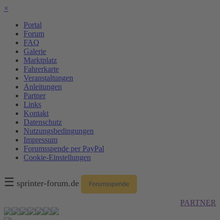
×
Portal
Forum
FAQ
Galerie
Marktplatz
Fahrerkarte
Veranstaltungen
Anleitungen
Partner
Links
Kontakt
Datenschutz
Nutzungsbedingungen
Impressum
Forumsspende per PayPal
Cookie-Einstellungen
☰
sprinter-forum.de
Forumsspende
PARTNER