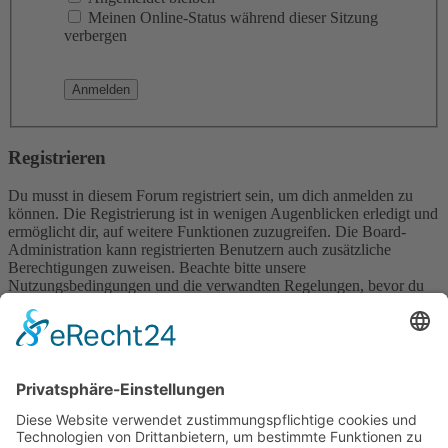
Meinen Online-Status während dieser Sitzung
verbergen
Registrieren
Du musst in diesem Forum registriert sein, um dich anmelden zu
können. Die Registrierung ist in wenigen Augenblicken erledigt und
ermöglicht dir, auf weitere Funktionen zuzugreifen. Die Board-
Administration kann registrierten Benutzern auch zusätzliche
Berechtigungen zuweisen. Beachte bitte unsere
Nutzungsbedingungen und die verwandten Regelungen, bevor du
dich registrierst. Bitte beachte auch die jeweiligen Forenregeln,
wenn du dich in diesem Board bewegst.
Nutzungsbedingungen
|
Datenschutzerklärung
Registrieren
Foren-Übersicht