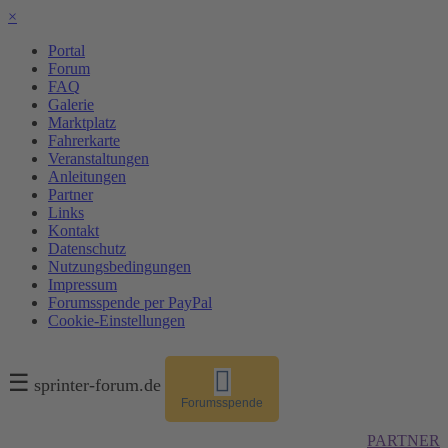
×
Portal
Forum
FAQ
Galerie
Marktplatz
Fahrerkarte
Veranstaltungen
Anleitungen
Partner
Links
Kontakt
Datenschutz
Nutzungsbedingungen
Impressum
Forumsspende per PayPal
Cookie-Einstellungen
☰
sprinter-forum.de
Forumsspende
PARTNER