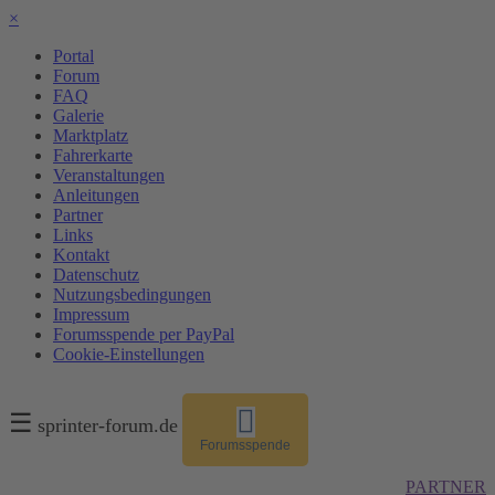
×
Portal
Forum
FAQ
Galerie
Marktplatz
Fahrerkarte
Veranstaltungen
Anleitungen
Partner
Links
Kontakt
Datenschutz
Nutzungsbedingungen
Impressum
Forumsspende per PayPal
Cookie-Einstellungen
☰
sprinter-forum.de
Forumsspende
PARTNER