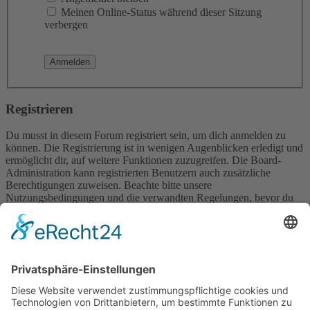
Meinen Online-Status während dieser Sitzung
verbergen
Registrieren
Du musst in diesem Forum registriert sein, um dich anmelden zu
können. Die Registrierung ist in wenigen Augenblicken erledigt und
ermöglicht dir, auf weitere Funktionen zuzugreifen. Die Board-
Administration kann registrierten Benutzern auch zusätzliche
Berechtigungen zuweisen. Beachte bitte unsere
Nutzungsbedingungen und die verwandten Regelungen, bevor du
dich registrierst. Bitte beachte auch die jeweiligen Forenregeln,
wenn du dich in diesem Board bewegst.
Nutzungsbedingungen
|
Datenschutzerklärung
Registrieren
Foren-Übersicht