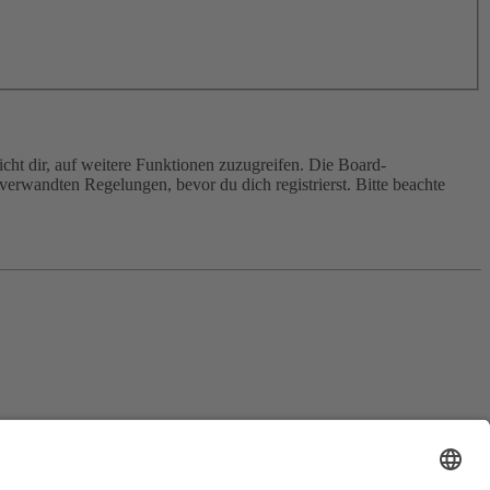
cht dir, auf weitere Funktionen zuzugreifen. Die Board-
erwandten Regelungen, bevor du dich registrierst. Bitte beachte