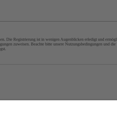
n. Die Registrierung ist in wenigen Augenblicken erledigt und ermögli
tigungen zuweisen. Beachte bitte unsere Nutzungsbedingungen und die v
gst.