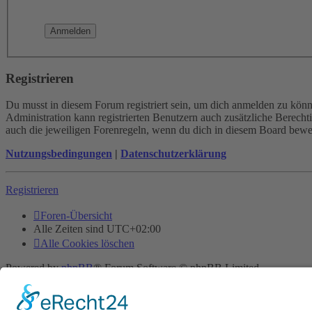
Registrieren
Du musst in diesem Forum registriert sein, um dich anmelden zu könne
Administration kann registrierten Benutzern auch zusätzliche Berech
auch die jeweiligen Forenregeln, wenn du dich in diesem Board bewe
Nutzungsbedingungen
|
Datenschutzerklärung
Registrieren
Foren-Übersicht
Alle Zeiten sind
UTC+02:00
Alle Cookies löschen
Powered by
phpBB
® Forum Software © phpBB Limited
Deutsche Übersetzung durch
phpBB.de