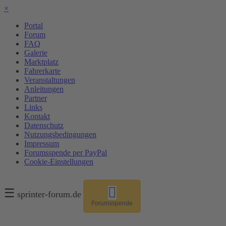
×
Portal
Forum
FAQ
Galerie
Marktplatz
Fahrerkarte
Veranstaltungen
Anleitungen
Partner
Links
Kontakt
Datenschutz
Nutzungsbedingungen
Impressum
Forumsspende per PayPal
Cookie-Einstellungen
☰
sprinter-forum.de
Forumsspende