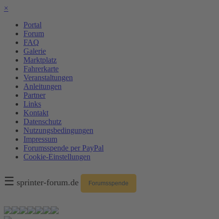
×
Portal
Forum
FAQ
Galerie
Marktplatz
Fahrerkarte
Veranstaltungen
Anleitungen
Partner
Links
Kontakt
Datenschutz
Nutzungsbedingungen
Impressum
Forumsspende per PayPal
Cookie-Einstellungen
☰
sprinter-forum.de
Forumsspende