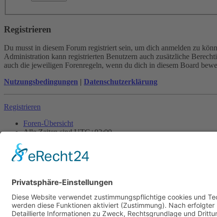
Registrieren
Du musst in diesem Forum registriert sein, um dich anmelden zu könne
Administration kann registrierten Benutzern auch zusätzliche Berech
auch die jeweiligen Forenregeln, wenn du dich in diesem Board bewe
Nutzungsbedingungen
|
Datenschutzerklärung
Registrieren
Foren-Übersicht
Alle Zeiten sind
UTC+02:00
Alle Cookies löschen
Powered by
phpBB
® Forum Software © phpBB Limited
Deutsche Übersetzung durch
phpBB.de
Cookie-Einstellungen
| Impressum
| Kontakt
Datenschutz
|
Nutzungsbedingungen