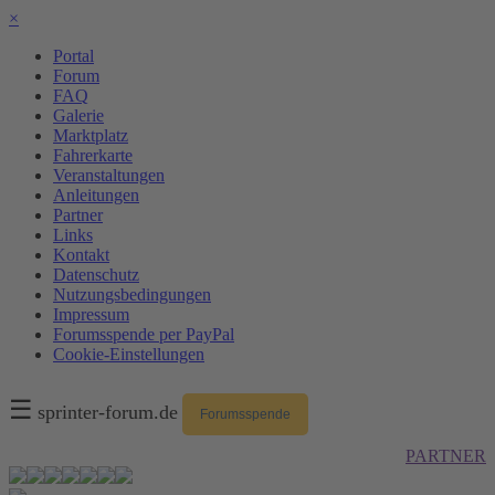
×
Portal
Forum
FAQ
Galerie
Marktplatz
Fahrerkarte
Veranstaltungen
Anleitungen
Partner
Links
Kontakt
Datenschutz
Nutzungsbedingungen
Impressum
Forumsspende per PayPal
Cookie-Einstellungen
☰
sprinter-forum.de
Forumsspende
PARTNER