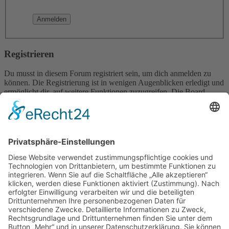
Registrieren
Du musst in diesem Forum registriert sein, um dich anmelden zu
können. Die Registrierung ist in wenigen Augenblicken erledigt und
ermöglicht dir, auf weitere Funktionen zuzugreifen. Die Board-
Administration kann registrierten Benutzern auch zusätzliche
Berechtigungen zuweisen. Beachte bitte unsere
Nutzungsbedingungen und die verwandten Regelungen, bevor du
dich registrierst. Bitte beachte auch die jeweiligen Forenregeln,
wenn du dich in diesem Board bewegst.
Nutzungsbedingungen
|
Datenschutzerklärung
Registrieren
Foren-Übersicht
Alle Zeiten sind
UTC+02:00
Alle Cookies löschen