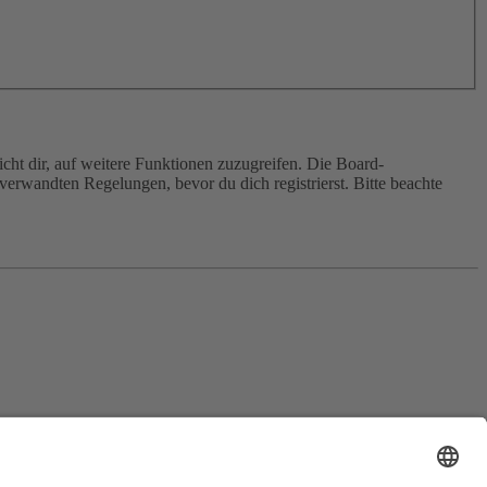
cht dir, auf weitere Funktionen zuzugreifen. Die Board-
erwandten Regelungen, bevor du dich registrierst. Bitte beachte