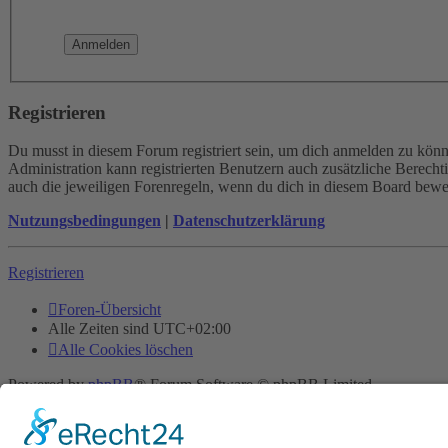
Registrieren
Du musst in diesem Forum registriert sein, um dich anmelden zu könne
Administration kann registrierten Benutzern auch zusätzliche Berech
auch die jeweiligen Forenregeln, wenn du dich in diesem Board bewe
Nutzungsbedingungen
|
Datenschutzerklärung
Registrieren
Foren-Übersicht
Alle Zeiten sind
UTC+02:00
Alle Cookies löschen
Powered by
phpBB
® Forum Software © phpBB Limited
Deutsche Übersetzung durch
phpBB.de