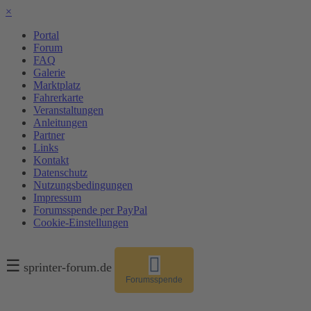
×
Portal
Forum
FAQ
Galerie
Marktplatz
Fahrerkarte
Veranstaltungen
Anleitungen
Partner
Links
Kontakt
Datenschutz
Nutzungsbedingungen
Impressum
Forumsspende per PayPal
Cookie-Einstellungen
☰
sprinter-forum.de
Forumsspende