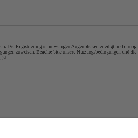
n. Die Registrierung ist in wenigen Augenblicken erledigt und ermögli
tigungen zuweisen. Beachte bitte unsere Nutzungsbedingungen und die v
gst.