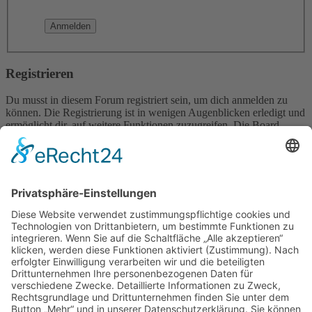
Registrieren
Du musst in diesem Forum registriert sein, um dich anmelden zu
können. Die Registrierung ist in wenigen Augenblicken erledigt und
ermöglicht dir, auf weitere Funktionen zuzugreifen. Die Board-
Administration kann registrierten Benutzern auch zusätzliche
Berechtigungen zuweisen. Beachte bitte unsere
Nutzungsbedingungen und die verwandten Regelungen, bevor du
dich registrierst. Bitte beachte auch die jeweiligen Forenregeln,
wenn du dich in diesem Board bewegst.
Nutzungsbedingungen
|
Datenschutzerklärung
Registrieren
Foren-Übersicht
Alle Zeiten sind
UTC+02:00
Alle Cookies löschen