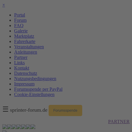
×
Portal
Forum
FAQ
Galerie
Marktplatz
Fahrerkarte
Veranstaltungen
Anleitungen
Partner
Links
Kontakt
Datenschutz
Nutzungsbedingungen
Impressum
Forumsspende per PayPal
Cookie-Einstellungen
☰
sprinter-forum.de
Forumsspende
PARTNER