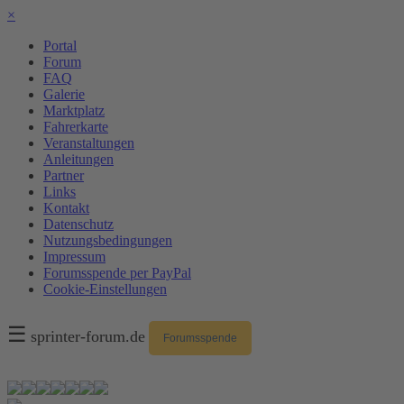
×
Portal
Forum
FAQ
Galerie
Marktplatz
Fahrerkarte
Veranstaltungen
Anleitungen
Partner
Links
Kontakt
Datenschutz
Nutzungsbedingungen
Impressum
Forumsspende per PayPal
Cookie-Einstellungen
☰
sprinter-forum.de
Forumsspende