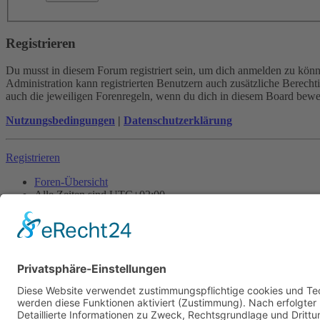
Registrieren
Du musst in diesem Forum registriert sein, um dich anmelden zu könne
Administration kann registrierten Benutzern auch zusätzliche Berech
auch die jeweiligen Forenregeln, wenn du dich in diesem Board bewe
Nutzungsbedingungen
|
Datenschutzerklärung
Registrieren
Foren-Übersicht
Alle Zeiten sind
UTC+02:00
Alle Cookies löschen
Powered by
phpBB
® Forum Software © phpBB Limited
Deutsche Übersetzung durch
phpBB.de
Cookie-Einstellungen
| Impressum
| Kontakt
Datenschutz
|
Nutzungsbedingungen