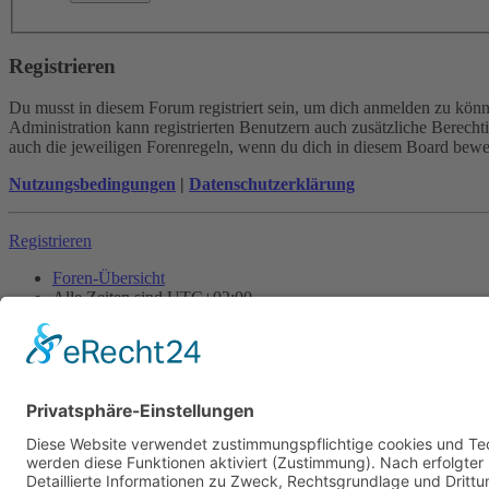
Registrieren
Du musst in diesem Forum registriert sein, um dich anmelden zu könne
Administration kann registrierten Benutzern auch zusätzliche Berech
auch die jeweiligen Forenregeln, wenn du dich in diesem Board bewe
Nutzungsbedingungen
|
Datenschutzerklärung
Registrieren
Foren-Übersicht
Alle Zeiten sind
UTC+02:00
Alle Cookies löschen
Powered by
phpBB
® Forum Software © phpBB Limited
Deutsche Übersetzung durch
phpBB.de
Cookie-Einstellungen
| Impressum
| Kontakt
Datenschutz
|
Nutzungsbedingungen