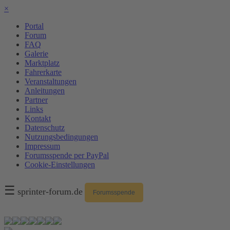
×
Portal
Forum
FAQ
Galerie
Marktplatz
Fahrerkarte
Veranstaltungen
Anleitungen
Partner
Links
Kontakt
Datenschutz
Nutzungsbedingungen
Impressum
Forumsspende per PayPal
Cookie-Einstellungen
☰
sprinter-forum.de
Forumsspende