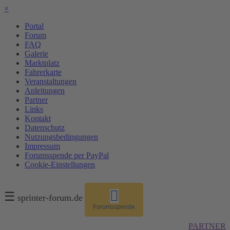
×
Portal
Forum
FAQ
Galerie
Marktplatz
Fahrerkarte
Veranstaltungen
Anleitungen
Partner
Links
Kontakt
Datenschutz
Nutzungsbedingungen
Impressum
Forumsspende per PayPal
Cookie-Einstellungen
☰
sprinter-forum.de
Forumsspende
PARTNER