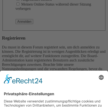
Meinen Online-Status während dieser Sitzung
verbergen
Registrieren
Du musst in diesem Forum registriert sein, um dich anmelden zu
können. Die Registrierung ist in wenigen Augenblicken erledigt und
ermöglicht dir, auf weitere Funktionen zuzugreifen. Die Board-
Administration kann registrierten Benutzern auch zusätzliche
Berechtigungen zuweisen. Beachte bitte unsere
Nutzungsbedingungen und die verwandten Regelungen, bevor du
dich registrierst. Bitte beachte auch die jeweiligen Forenregeln,
wenn du dich in diesem Board bewegst.
Nutzungsbedingungen
|
Datenschutzerklärung
Registrieren
Foren-Übersicht