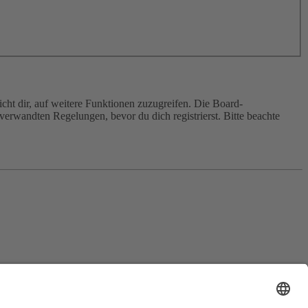
cht dir, auf weitere Funktionen zuzugreifen. Die Board-
erwandten Regelungen, bevor du dich registrierst. Bitte beachte