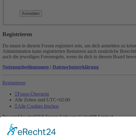
Registrieren
Du musst in diesem Forum registriert sein, um dich anmelden zu könne
Administration kann registrierten Benutzern auch zusätzliche Berech
auch die jeweiligen Forenregeln, wenn du dich in diesem Board bewe
Nutzungsbedingungen
|
Datenschutzerklärung
Registrieren
Foren-Übersicht
Alle Zeiten sind
UTC+02:00
Alle Cookies löschen
Powered by
phpBB
® Forum Software © phpBB Limited
Deutsche Übersetzung durch
phpBB.de