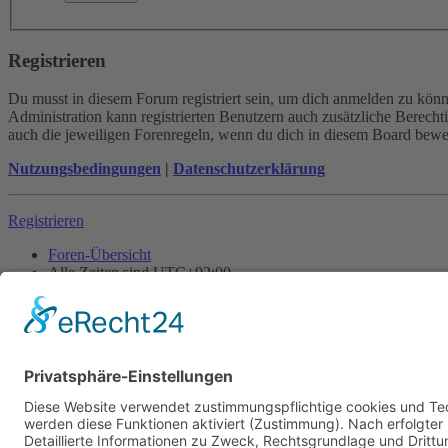
Registrieren
Du musst in diesem Forum registriert sein, um dich anmelden zu könne
Administration kann registrierten Benutzern auch zusätzliche Berech
auch die jeweiligen Forenregeln, wenn du dich in diesem Board bewe
Nutzungsbedingungen
|
Datenschutzerklärung
Registrieren
Foren-Übersicht
Alle Zeiten sind
UTC+02:00
Alle Cookies löschen
Powered by
phpBB
® Forum Software © phpBB Limited
Deutsche Übersetzung durch
phpBB.de
Cookie-Einstellungen
| Impressum
| Kontakt
Datenschutz
|
Nutzungsbedingungen