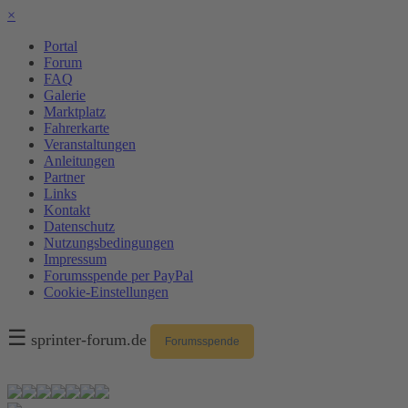
×
Portal
Forum
FAQ
Galerie
Marktplatz
Fahrerkarte
Veranstaltungen
Anleitungen
Partner
Links
Kontakt
Datenschutz
Nutzungsbedingungen
Impressum
Forumsspende per PayPal
Cookie-Einstellungen
☰
sprinter-forum.de
Forumsspende