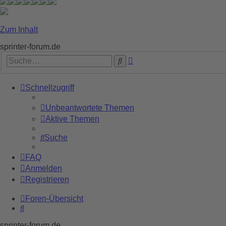
Zum Inhalt
sprinter-forum.de
Erweiterte
Suche
Suche
Schnellzugriff
Unbeantwortete Themen
Aktive Themen
Suche
FAQ
Anmelden
Registrieren
Foren-Übersicht
Suche
sprinter-forum.de