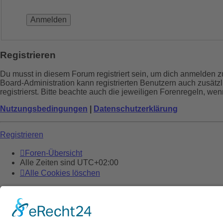
Registrieren
Du musst in diesem Forum registriert sein, um dich anmelden zu
Board-Administration kann registrierten Benutzern auch zusä
registrierst. Bitte beachte auch die jeweiligen Forenregeln, w
Nutzungsbedingungen
|
Datenschutzerklärung
Registrieren
Foren-Übersicht
Alle Zeiten sind
UTC+02:00
Alle Cookies löschen
Powered by
phpBB
® Forum Software © phpBB Limited
Deutsche Übersetzung durch
phpBB.de