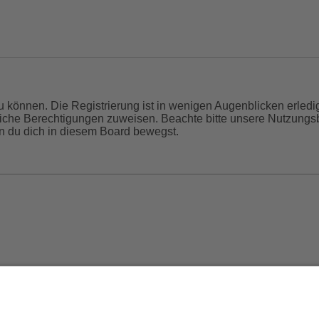
 können. Die Registrierung ist in wenigen Augenblicken erledigt
tzliche Berechtigungen zuweisen. Beachte bitte unsere Nutzun
enn du dich in diesem Board bewegst.