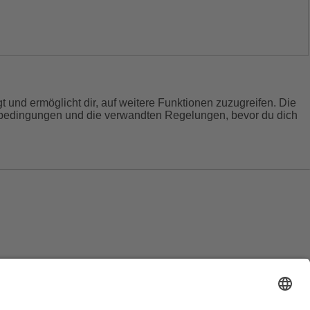
 und ermöglicht dir, auf weitere Funktionen zuzugreifen. Die
gsbedingungen und die verwandten Regelungen, bevor du dich